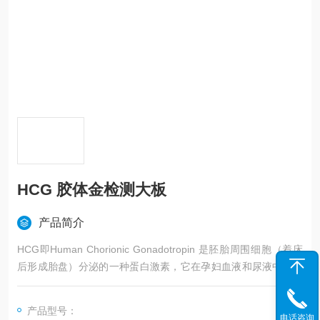
HCG 胶体金检测大板
产品简介
HCG即Human Chorionic Gonadotropin 是胚胎周围细胞（着床
后形成胎盘）分泌的一种蛋白激素，它在孕妇血液和尿液中的浓
度会大幅上升。用胶体金检测法检测女性尿液中的HCG就成为怀
孕检验的标准手段。冷泉生物提供HCG检测原料及大板，包括羊
产品型号：
抗α-HCG, 鼠抗α-HCG, 鼠抗β-HCG及HCG胶体金检测大板。
电话咨询