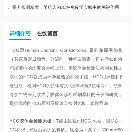
提升检测精度：羊抗人RBC在免疫学实验中的关键作用
详细介绍
在线留言
HCG即Human Chorionic Gonadotropin 是胚胎周围细胞
（着床后形成胎盘）分泌的一种蛋白激素，它在孕妇血液
和尿液中的浓度会大幅上升。用胶体金检测法检测女性尿
液中的HCG就成为怀孕检验的标准手段。HCG由α链和β
链组成，检测HCG的抗体有抗α抗体和抗β抗体两种。杭州
冷泉生物长期致力于胶体金诊断试剂原料的开发和研究，
提供优质的HCG原料及胶体金检测大板，欢迎垂询！
HCG胶体金检测大板
：T线由鼠抗α-HCG 包被，鼠抗β-H
CG标记，C线由羊抗鼠包被。规格为：条子：300mm*80