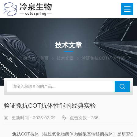
ARTICLES
技术文章
当前位置：
首页
技术文章
验证兔抗COT抗体性能的经典实验
验证兔抗COT抗体性能的经典实验
更新时间：2026-02-09
点击次数：236
兔抗COT
抗体（抗过氧化物酶体肉碱酰基转移酶抗体）是研究C