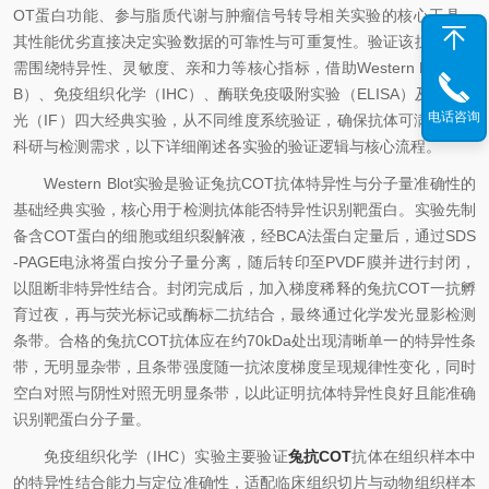
OT蛋白功能、参与脂质代谢与肿瘤信号转导相关实验的核心工具，
其性能优劣直接决定实验数据的可靠性与可重复性。验证该抗体性能
需围绕特异性、灵敏度、亲和力等核心指标，借助Western Blot（W
B）、免疫组织化学（IHC）、酶联免疫吸附实验（ELISA）及免疫荧
电话咨询
光（IF）四大经典实验，从不同维度系统验证，确保抗体可满足后续
科研与检测需求，以下详细阐述各实验的验证逻辑与核心流程。
Western Blot实验是验证兔抗COT抗体特异性与分子量准确性的
基础经典实验，核心用于检测抗体能否特异性识别靶蛋白。实验先制
备含COT蛋白的细胞或组织裂解液，经BCA法蛋白定量后，通过SDS
-PAGE电泳将蛋白按分子量分离，随后转印至PVDF膜并进行封闭，
以阻断非特异性结合。封闭完成后，加入梯度稀释的兔抗COT一抗孵
育过夜，再与荧光标记或酶标二抗结合，最终通过化学发光显影检测
条带。合格的兔抗COT抗体应在约70kDa处出现清晰单一的特异性条
带，无明显杂带，且条带强度随一抗浓度梯度呈现规律性变化，同时
空白对照与阴性对照无明显条带，以此证明抗体特异性良好且能准确
识别靶蛋白分子量。
免疫组织化学（IHC）实验主要验证
兔抗COT
抗体在组织样本中
的特异性结合能力与定位准确性，适配临床组织切片与动物组织样本