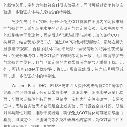
的线性关系，亲和力常数符合科研实验要求，同时可通过竞争抑制实
验进一步验证抗体与抗原结合的特异性。
免疫荧光（IF）实验用于验证兔抗COT抗体在细胞内的定位准确
性与特异性，适配细胞水平的动态研究与共定位实验。实验先将培养
的细胞接种于盖玻片，固定后进行通透处理与封闭，加入兔抗COT一
抗孵育，结合荧光标记二抗，通过DAPI染色标记细胞核，最终在荧光
显微镜下观察。合格的抗体可在细胞浆中呈现清晰的特异性荧光信
号，荧光分布均匀，与COT蛋白的细胞浆定位一致，无明显背景荧光
与非特异性染色，且与已知定位的内参蛋白荧光信号无重叠干扰。此
外，可结合siRNA干扰实验，将COT蛋白沉默后，荧光信号明显减
弱，进一步佐证抗体的特异性。
Western Blot、IHC、ELISA与IF四大实验构成兔抗COT抗体性
能验证的经典体系，分别从蛋白水平、组织水平、细胞水平及量化层
面，全面验证抗体的特异性、灵敏度、亲和力与定位准确性。实际验
证中，需结合实验需求合理组合上述实验，同时设置空白对照、阴性
对照与阳性对照，排除干扰因素，确保
兔抗COT
抗体可满足后续蛋白
检测、组织定位、细胞研究等各类科研与检测需求，为COT蛋白相关
机制研究提供可靠的工具支撑。