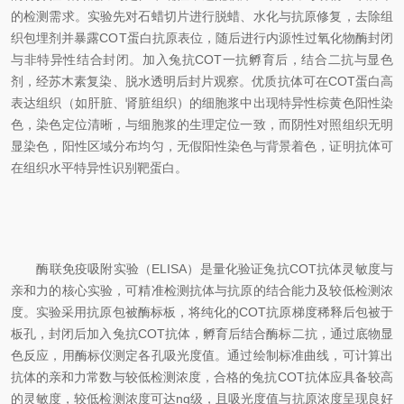
的检测需求。实验先对石蜡切片进行脱蜡、水化与抗原修复，去除组
织包埋剂并暴露COT蛋白抗原表位，随后进行内源性过氧化物酶封闭
与非特异性结合封闭。加入兔抗COT一抗孵育后，结合二抗与显色
剂，经苏木素复染、脱水透明后封片观察。优质抗体可在COT蛋白高
表达组织（如肝脏、肾脏组织）的细胞浆中出现特异性棕黄色阳性染
色，染色定位清晰，与细胞浆的生理定位一致，而阴性对照组织无明
显染色，阳性区域分布均匀，无假阳性染色与背景着色，证明抗体可
在组织水平特异性识别靶蛋白。
酶联免疫吸附实验（ELISA）是量化验证兔抗COT抗体灵敏度与
亲和力的核心实验，可精准检测抗体与抗原的结合能力及较低检测浓
度。实验采用抗原包被酶标板，将纯化的COT抗原梯度稀释后包被于
板孔，封闭后加入兔抗COT抗体，孵育后结合酶标二抗，通过底物显
色反应，用酶标仪测定各孔吸光度值。通过绘制标准曲线，可计算出
抗体的亲和力常数与较低检测浓度，合格的兔抗COT抗体应具备较高
的灵敏度，较低检测浓度可达ng级，且吸光度值与抗原浓度呈现良好